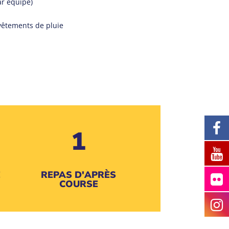
ar équipe)
vêtements de pluie
1
E
REPAS D'APRÈS
COURSE