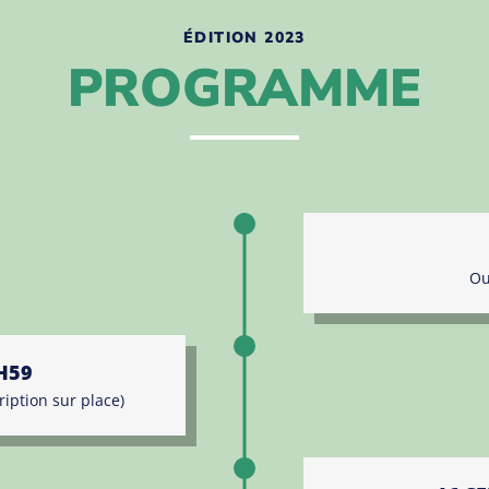
ÉDITION 2023
PROGRAMME
Ou
H59
ription sur place)