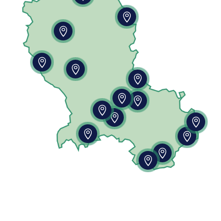













