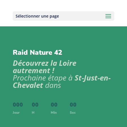
Sélectionner une page
Raid Nature 42
Découvrez la Loire
autrement !
Prochaine étape à
St-Just-en-
Chevalet
dans
000
:
00
:
00
:
00
Jour
H
Min
Sec